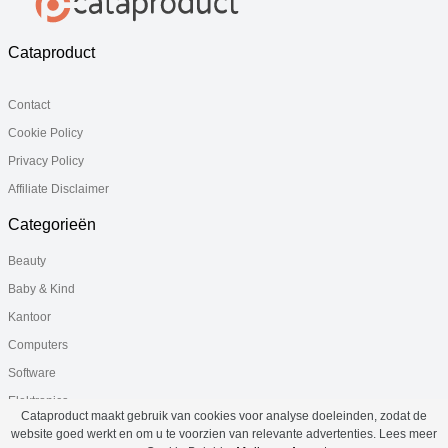
Cataproduct
Contact
Cookie Policy
Privacy Policy
Affiliate Disclaimer
Categorieën
Beauty
Baby & Kind
Kantoor
Computers
Software
Elektronica
Cataproduct maakt gebruik van cookies voor analyse doeleinden, zodat de
Gezondheid
website goed werkt en om u te voorzien van relevante advertenties. Lees meer