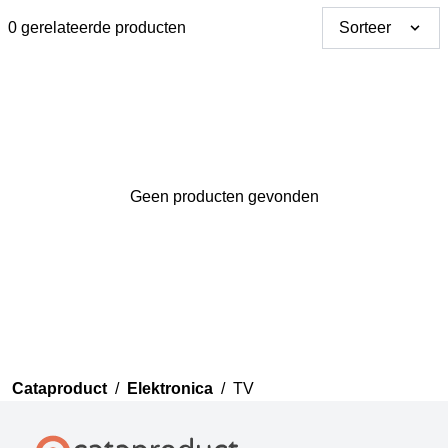
0 gerelateerde producten
Sorteer
Geen producten gevonden
Bedankt voor uw review
Uw review zal nu beoordeeld
worden door ons team voor
publicatie.
Cataproduct
/
Elektronica
/
TV