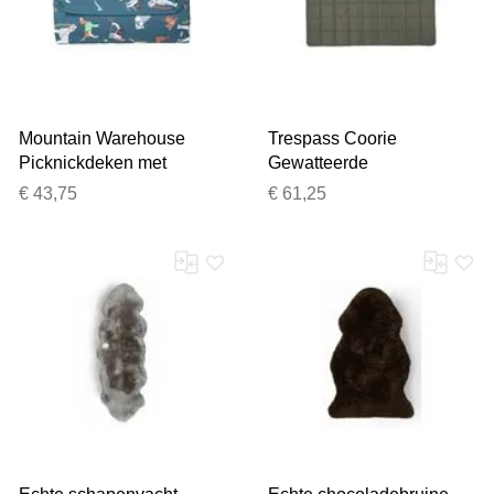
Mountain Warehouse
Trespass Coorie
Picknickdeken met
Gewatteerde
patroon (Blauw)
Picknickdeken (Bieslook)
€ 43,75
€ 61,25