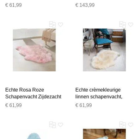
natuurlijk, zacht, pluizig,
pluizig zijdezacht echt
€ 61,99
€ 143,99
echt wollen tapijt
wollen tapijt
Echte Rosa Roze
Echte crèmekleurige
Schapenvacht Zijdezacht
linnen schapenvacht,
Natuurlijk Zacht Pluizig
zijdezacht, natuurlijk
€ 61,99
€ 61,99
Echt Wol Tapijt
zacht, pluizig, echt wollen
tapijt