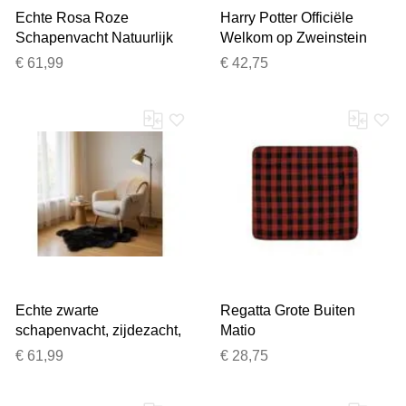
Echte Rosa Roze
Harry Potter Officiële
Schapenvacht Natuurlijk
Welkom op Zweinstein
Zijdezacht Pluizig Echt
deurmat (Rood)
€ 61,99
€ 42,75
Wollen Tapijt
Echte zwarte
Regatta Grote Buiten
schapenvacht, zijdezacht,
Matio
natuurlijk, zacht, pluizig,
Picknickdeken/Kleed
€ 61,99
€ 28,75
echt wollen tapijt
(Rood Oker)