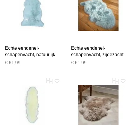
Echte eendenei-
Echte eendenei-
schapenvacht, natuurlijk
schapenvacht, zijdezacht,
zijdezacht, pluizig, echt
natuurlijk, zacht, pluizig,
€ 61,99
€ 61,99
wollen tapijt
echt wollen tapijt