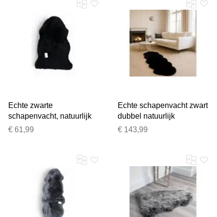
Echte zwarte
Echte schapenvacht zwart
schapenvacht, natuurlijk
dubbel natuurlijk
zijdezacht, pluizig, echt
zijdeachtig zacht echt
€ 61,99
€ 143,99
wollen tapijt
wollen tapijt