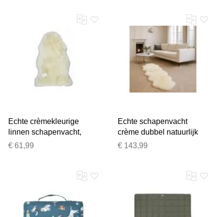
Echte crèmekleurige
Echte schapenvacht
linnen schapenvacht,
crème dubbel natuurlijk
natuurlijk zijdezacht,
zijdezacht echt wollen
€ 61,99
€ 143,99
pluizig, echt wollen tapijt
tapijt