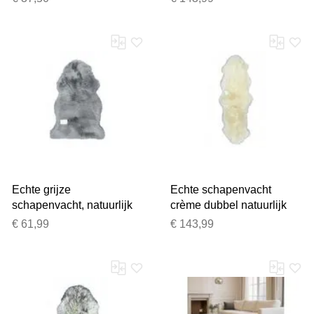
wollen tapijt
Echte grijze
Echte schapenvacht
schapenvacht, natuurlijk
crème dubbel natuurlijk
Bedankt voor uw review
zijdezacht, pluizig, echt
pluizig zijdezacht echt
€ 61,99
€ 143,99
Uw review zal nu beoordeeld
wollen tapijt
wollen tapijt
worden door ons team voor
publicatie.