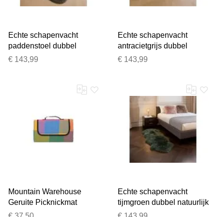
Echte schapenvacht
Echte schapenvacht
paddenstoel dubbel
antracietgrijs dubbel
natuurlijk zijdezacht echt
natuurlijk zijdeachtig zacht
€ 143,99
€ 143,99
wollen tapijt
echt wollen tapijt
Mountain Warehouse
Echte schapenvacht
Geruite Picknickmat
tijmgroen dubbel natuurlijk
(Gemengd)
zijdeachtig zacht echt
€ 37,50
€ 143,99