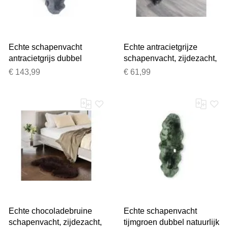
Echte schapenvacht
Echte antracietgrijze
antracietgrijs dubbel
schapenvacht, zijdezacht,
natuurlijk pluizig
natuurlijk zacht, pluizig,
€ 143,99
€ 61,99
zijdezacht echt wollen
echt wollen tapijt
tapijt
Echte chocoladebruine
Echte schapenvacht
schapenvacht, zijdezacht,
tijmgroen dubbel natuurlijk