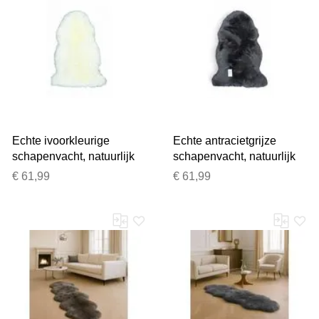
Echte ivoorkleurige
Echte antracietgrijze
schapenvacht, natuurlijk
schapenvacht, natuurlijk
zijdezacht, pluizig, echt
zijdezacht, pluizig, echt
€ 61,99
€ 61,99
wollen tapijt
wollen tapijt