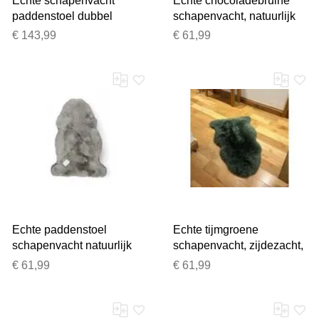
Echte schapenvacht
Echte chocoladebruine
paddenstoel dubbel
schapenvacht, natuurlijk
natuurlijk pluizig
zijdezacht, pluizig, echt
€ 143,99
€ 61,99
zijdezacht echt wollen
wollen tapijt
tapijt
Echte paddenstoel
Echte tijmgroene
schapenvacht natuurlijk
schapenvacht, zijdezacht,
zijdezacht pluizig echt
natuurlijk, zacht, pluizig,
€ 61,99
€ 61,99
wollen tapijt
echt wollen tapijt