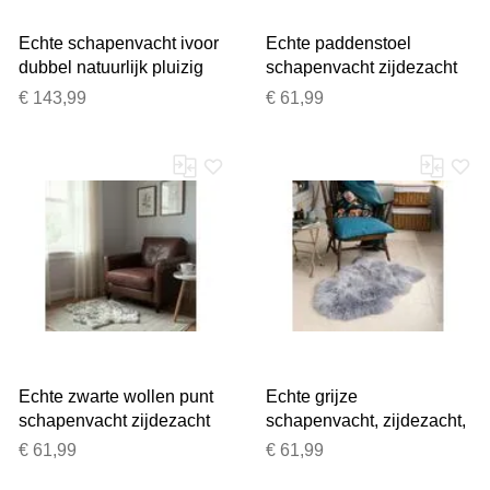
Echte schapenvacht ivoor
Echte paddenstoel
dubbel natuurlijk pluizig
schapenvacht zijdezacht
zijdezacht echt wollen
natuurlijk zacht pluizig
€ 143,99
€ 61,99
tapijt
echt wollen tapijt
Echte zwarte wollen punt
Echte grijze
schapenvacht zijdezacht
schapenvacht, zijdezacht,
natuurlijk zacht pluizig
natuurlijk, zacht, pluizig,
€ 61,99
€ 61,99
echt wollen tapijt
echt wollen tapijt