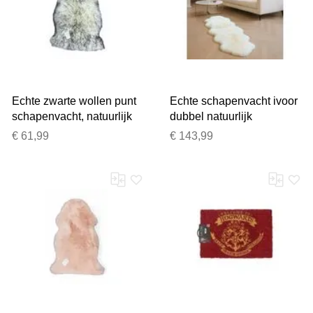
Echte zwarte wollen punt
Echte schapenvacht ivoor
schapenvacht, natuurlijk
dubbel natuurlijk
zijdezacht, pluizig, echt
zijdeachtig zacht echt
€ 61,99
€ 143,99
wollen tapijt
wollen tapijt