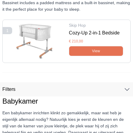
Bassinet includes a padded mattress and a built-in bassinet, making
it the perfect place for your baby to sleep.
Skip Hop
1
Cozy-Up 2-in-1 Bedside
Sleeper & Bassinet - Grey
€ 210,00
View
Filters
Babykamer
Een babykamer inrichten klinkt zo gemakkelijk, maar wat heb je
eigenlijk allemaal nodig? Natuurlijk kies je eerst de kleuren en de
stijl van de kamer van jouw kleintje, de plek waar hij of zij zich
helemaal fijn en veilig gaat voelen. Daarnaast is er uiteraard een